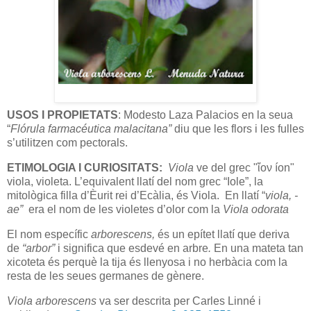
USOS I PROPIETATS
: Modesto Laza Palacios en la seua
“
Flórula farmacéutica malacitana
”
diu que les flors i les fulles
s’utilitzen com pectorals.
ETIMOLOGIA I CURIOSITATS:
Viola
ve del grec "ἴον íon"
viola, violeta. L’equivalent llatí del nom grec “Iole”, la
mitològica filla d’Èurit rei d’Ecàlia, és Viola. En llatí “
viola, -
ae”
era el nom de les violetes d’olor com la
Viola odorata
El nom específic
arborescens,
és un epítet llatí que deriva
de
“arbor”
i significa que esdevé en arbre
.
En una mateta tan
xicoteta és perquè la tija és llenyosa i no herbàcia com la
resta de les seues germanes de gènere.
Viola arborescens
va ser descrita per Carles Linné i