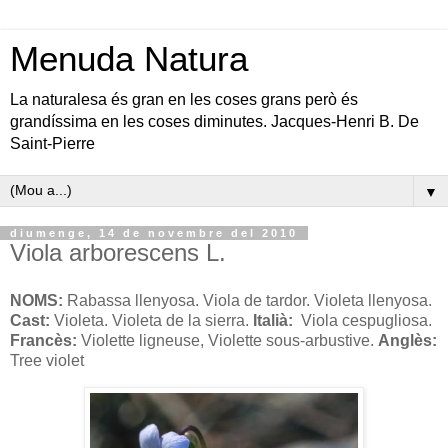
Menuda Natura
La naturalesa és gran en les coses grans però és
grandíssima en les coses diminutes. Jacques-Henri B. De
Saint-Pierre
▼
diumenge, 14 de novembre del 2010
Viola arborescens L.
NOMS:
Rabassa llenyosa. Viola de tardor. Violeta llenyosa.
Cast:
Violeta. Violeta de la sierra.
Italià:
Viola cespugliosa.
Francès:
Violette ligneuse, Violette sous-arbustive.
Anglès:
Tree violet