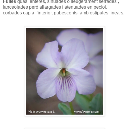
Fulles
quasi enteres, sinuades o lleugerament serrades ,
lanceolades però allargades i atenuades en pecíol,
corbades cap a l’interior, pubescents, amb estípules linears.