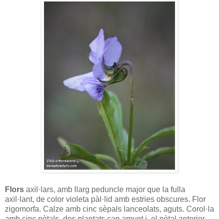
Flors
axil·lars, amb llarg peduncle major que la fulla
axil·lant, de color violeta pàl·lid amb estries obscures. Flor
zigomorfa. Calze amb cinc sèpals lanceolats, aguts. Corol·la
amb cinc pètals, dos plantats cap amunt i el pètal anterior