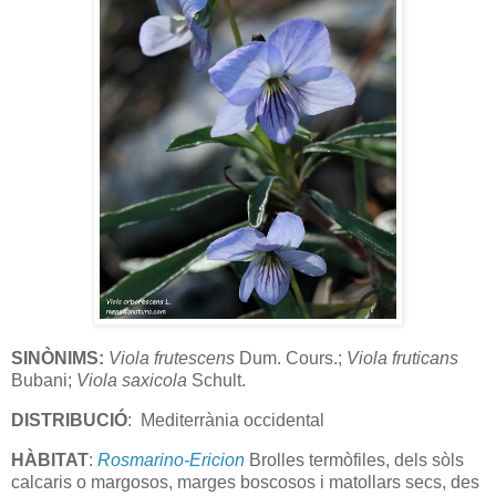
SINÒNIMS:
Viola frutescens
Dum. Cours.;
Viola fruticans
Bubani;
Viola saxicola
Schult.
DISTRIBUCIÓ
: Mediterrània occidental
HÀBITAT
:
Rosmarino-Ericion
Brolles termòfiles, dels sòls
calcaris o margosos, marges boscosos i matollars secs, des