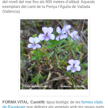
del nivell del mar fins als 800 metres d’altitud. Aquests
exemplars del camí de la Penya l'Àguila de Vallada
(València)
FORMA VITAL
:
Camèfit:
tipus biològic de les
formes vitals
de Raunkjaer
que defineix els vegetals amb les seues parts