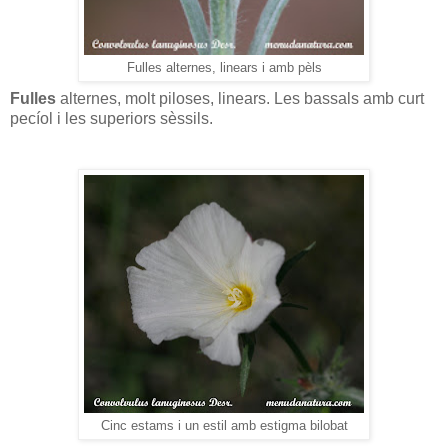
Fulles alternes, linears i amb pèls
Fulles
alternes, molt piloses, linears. Les bassals amb curt
pecíol i les superiors sèssils.
Cinc estams i un estil amb estigma bilobat