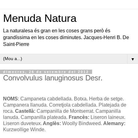
Menuda Natura
La naturalesa és gran en les coses grans però és
grandíssima en les coses diminutes. Jacques-Henri B. De
Saint-Pierre
▼
dimecres, 26 de setembre del 2012
Convolvulus lanuginosus Desr.
NOMS
: Campaneta cabdellada. Botxa. Herba de setge.
Campanera llanuda. Corretjola cabdellada. Platejada de
roca.
Castellà:
Campanilla de Montserrat. Campanilla
lanuda. Campanilla plateada.
Francès:
Liseron laineux.
Liseron duveteux.
Anglès:
Woolly Bindweed.
Alemany:
Kurzwollige Winde.