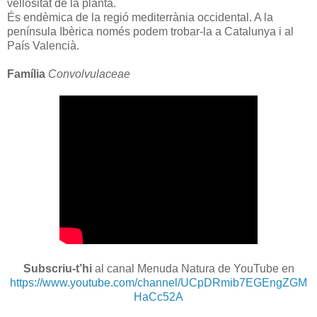
vellositat de la planta.
És endèmica de la regió mediterrània occidental. A la
península Ibèrica només podem trobar-la a Catalunya i al
País Valencià.
Família
Convolvulaceae
Subscriu-t’hi
al canal Menuda Natura de YouTube en
https://www.youtube.com/channel/UCpDRmib7EGEngZGM
HaCc52A