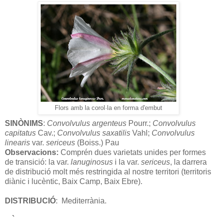
Flors amb la corol·la en forma d'embut
SINÒNIMS
:
Convolvulus argenteus
Pourr.;
Convolvulus
capitatus
Cav.;
Convolvulus saxatilis
Vahl;
Convolvulus
linearis
var.
sericeus
(Boiss.) Pau
Observacions:
Comprén dues varietats unides per formes
de transició: la var.
lanuginosus
i la var.
sericeus
, la darrera
de distribució molt més restringida al nostre territori (territoris
diànic i lucèntic, Baix Camp, Baix Ebre).
DISTRIBUCIÓ
:
Mediterrània.