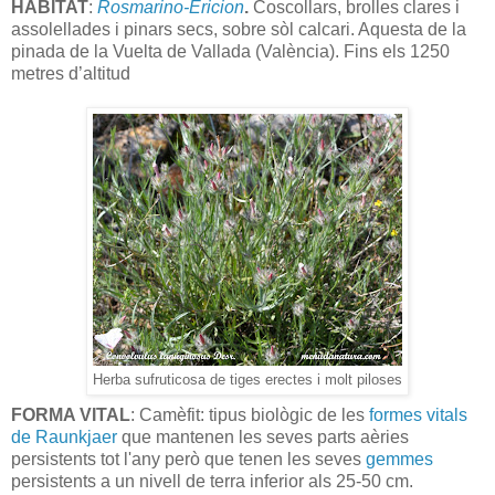
HÀBITAT
:
Rosmarino-Ericion
.
Coscollars, brolles clares i
assolellades i pinars secs, sobre sòl calcari. Aquesta de la
pinada de la Vuelta de Vallada (València). Fins els 1250
metres d’altitud
Herba sufruticosa de tiges erectes i molt piloses
FORMA VITAL
: Camèfit: tipus biològic de les
formes vitals
de Raunkjaer
que mantenen les seves parts aèries
persistents tot l'any però que tenen les seves
gemmes
persistents a un nivell de terra inferior als 25-50 cm.